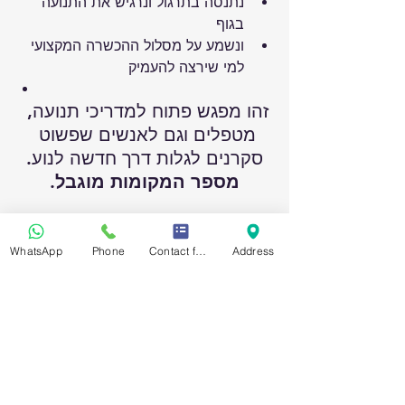
נתנסה בתרגול ונרגיש את התנועה 
בגוף
ונשמע על מסלול ההכשרה המקצועי 
למי שירצה להעמיק
זהו מפגש פתוח למדריכי תנועה, 
מטפלים וגם לאנשים שפשוט 
סקרנים לגלות דרך חדשה לנוע.
מספר המקומות מוגבל.
סטודיו ר'וני פרי – החופש לנוע'
מרכז לתרגול ולהכשרת מדריכים בשיטת 
WhatsApp
Phone
Contact form
Address
.
GYROTONIC®
להרשמה ליום מבוא