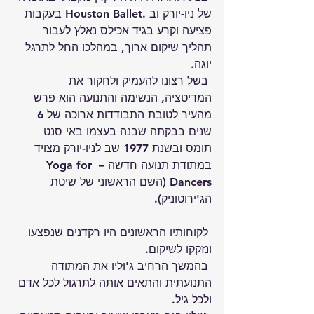
של ניו-יורק וב .
Houston Ballet
 בעקבות 
פציעה וקרע בגיד אכילס נאלץ לעבור 
תהליך שיקום ארוך, במהלכו החל לתרגל 
יוגה.
 בשל רצונו להעמיק ולחקור את 
המדיטציה, הנשימה והתנועה הוא פרש 
מהעיר לטובת התבודדות ארוכה של 6 
שנים בבקתה שבנה בעצמו באי סנט 
תומס ובשנת 1977 שב לניו-יורק מצויד 
במתודת תנועה חדשה – 
Yoga for 
Dancers
 (השם הראשוני של שיטת 
הג'ירוטוניק).
 לקוחותיו הראשונים היו רקדנים שנפצעו 
ונזקקו לשיקום. 
 בהמשך הרחיב ג'וליו את המתודה 
התנועתית והתאים אותה לתרגול לכל אדם 
ולכל גיל.